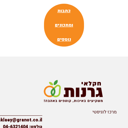
כתבות
ומתכונים
נוספים
מרכז לוגיסטי
יצירת קשר
haklaey@granot.co.il
טלפון: 04-6321404