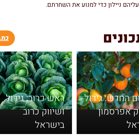
ליהם ניילון כדי למנוע את השחרתם.
כונים
כתב
 החדש: גידול
ראש כרוב: גידול
ק אפרסמון
ושיווק כרוב
אל
בישראל