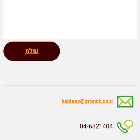
שלח
haklaey@granot.co.il
04-6321404