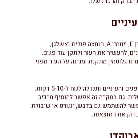
 הברק והרכות שלו.
יניים
אבוקדו מכיל ויטמינים ומינרלים רבים, כמו ויטמין E, ויטמין A, חומצה פולית ואשלגן,
ים, להעשיר את העור ולתקן עור פגום.
 האמינו גלוטמין מתקנת ומגינה על העור מפני
צרו מסכת אבוקדו חלקה, הניחו אותה על אזור הפנים והעיניים ותנו לה לנוח ל-5-10 דקות.
לית. גם במקרה זה אפשר להוסיף מרכיב
 אפשר להשתמש גם בדבש, יוגורט או שיבולת
דוק את התוצאות.
בוקדו